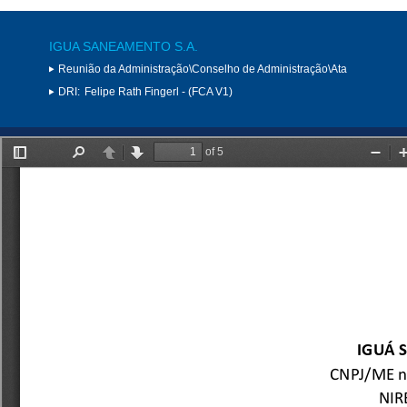
IGUA SANEAMENTO S.A.
Reunião da Administração\Conselho de Administração\Ata
DRI:
Felipe Rath Fingerl - (FCA V1)