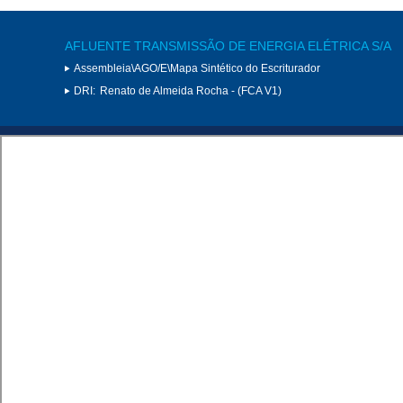
AFLUENTE TRANSMISSÃO DE ENERGIA ELÉTRICA S/A
Assembleia\AGO/E\Mapa Sintético do Escriturador
DRI:
Renato de Almeida Rocha - (FCA V1)