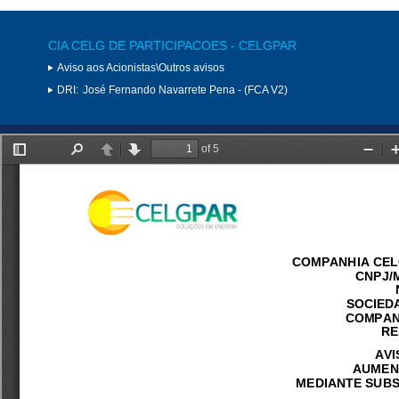
CIA CELG DE PARTICIPACOES - CELGPAR
Aviso aos Acionistas\Outros avisos
DRI:
José Fernando Navarrete Pena - (FCA V2)