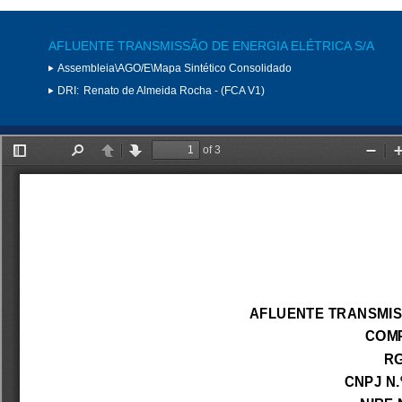
AFLUENTE TRANSMISSÃO DE ENERGIA ELÉTRICA S/A
Assembleia\AGO/E\Mapa Sintético Consolidado
DRI:
Renato de Almeida Rocha - (FCA V1)