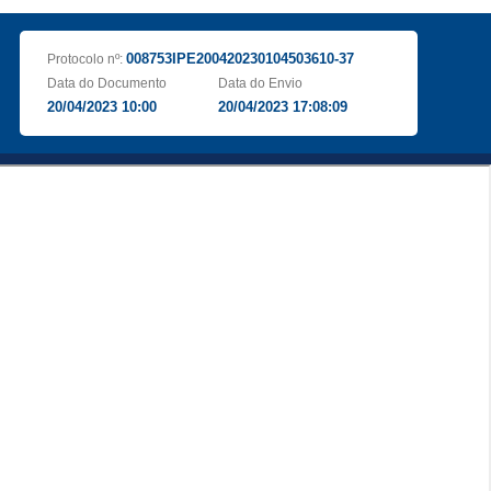
008753IPE200420230104503610-37
Protocolo nº:
Data do Documento
Data do Envio
20/04/2023 10:00
20/04/2023 17:08:09