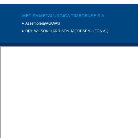
METISA METALURGICA TIMBOENSE S.A.
Assembleia\AGO\Ata
DRI:
WILSON HARRISON JACOBSEN - (FCA V1)