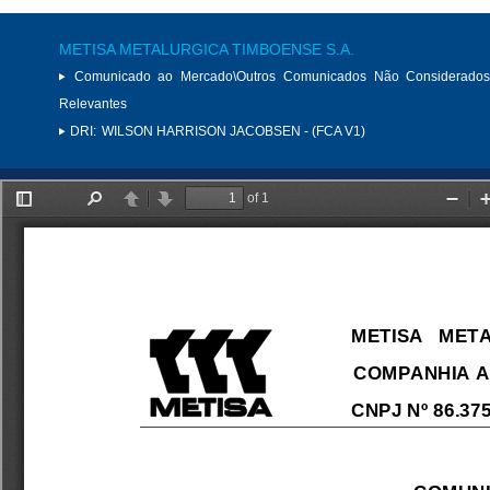
METISA METALURGICA TIMBOENSE S.A.
Comunicado ao Mercado\Outros Comunicados Não Considerados
Relevantes
DRI:
WILSON HARRISON JACOBSEN - (FCA V1)