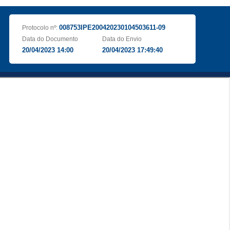
008753IPE200420230104503611-09
Protocolo nº:
Data do Documento
Data do Envio
20/04/2023 14:00
20/04/2023 17:49:40