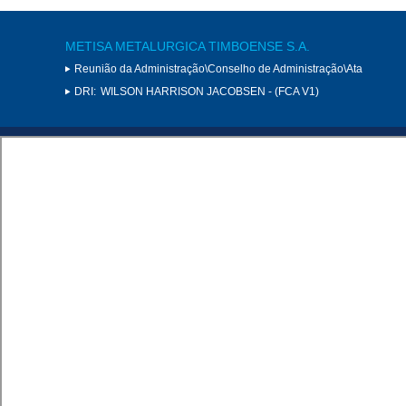
METISA METALURGICA TIMBOENSE S.A.
Reunião da Administração\Conselho de Administração\Ata
DRI:
WILSON HARRISON JACOBSEN - (FCA V1)