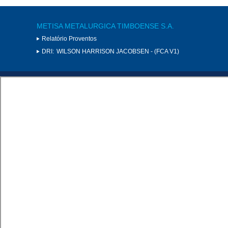
METISA METALURGICA TIMBOENSE S.A.
Relatório Proventos
DRI:
WILSON HARRISON JACOBSEN - (FCA V1)