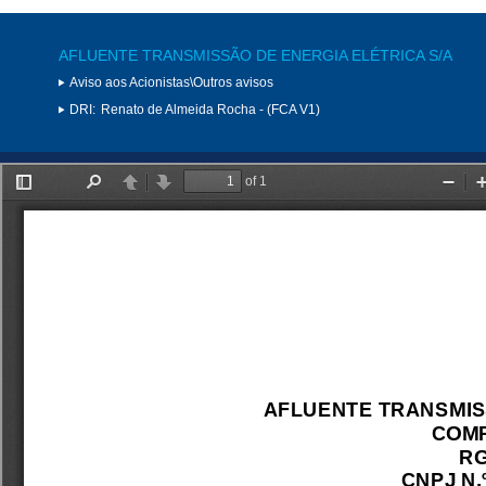
AFLUENTE TRANSMISSÃO DE ENERGIA ELÉTRICA S/A
Aviso aos Acionistas\Outros avisos
DRI:
Renato de Almeida Rocha - (FCA V1)