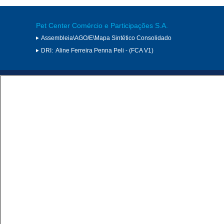
Pet Center Comércio e Participações S.A.
Assembleia\AGO/E\Mapa Sintético Consolidado
DRI:
Aline Ferreira Penna Peli - (FCA V1)