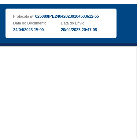
025089IPE240420230104503612-55
Protocolo nº:
Data do Documento
Data do Envio
24/04/2023 15:00
20/04/2023 20:47:08