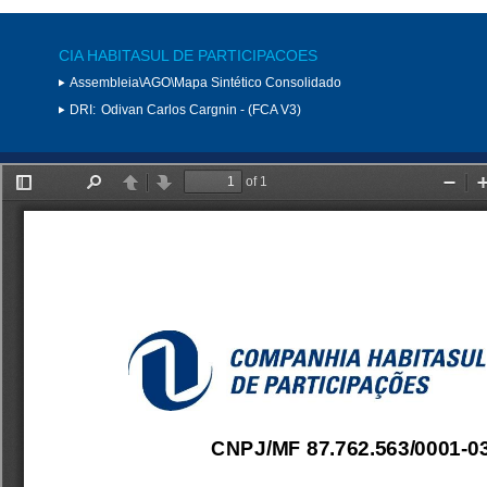
CIA HABITASUL DE PARTICIPACOES
Assembleia\AGO\Mapa Sintético Consolidado
DRI:
Odivan Carlos Cargnin - (FCA V3)