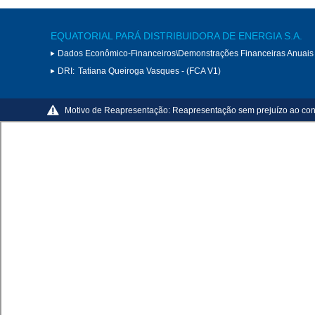
EQUATORIAL PARÁ DISTRIBUIDORA DE ENERGIA S.A.
Dados Econômico-Financeiros\Demonstrações Financeiras Anuais
DRI:
Tatiana Queiroga Vasques - (FCA V1)
Motivo de Reapresentação:
Reapresentação sem prejuízo ao con