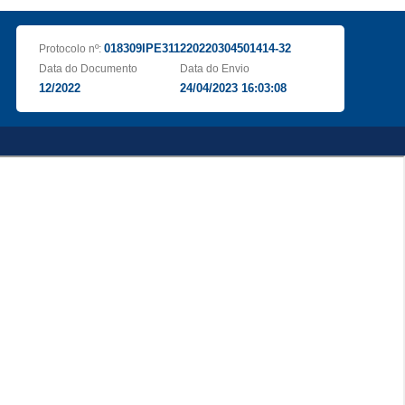
018309IPE311220220304501414-32
Protocolo nº:
Data do Documento
Data do Envio
12/2022
24/04/2023 16:03:08