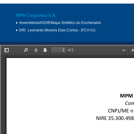
MPM Corpóreos S.A.
Assembleia\AGO/E\Mapa Sintético do Escriturador
DRI:
Leonardo Moreira Dias Correa - (FCA V1)