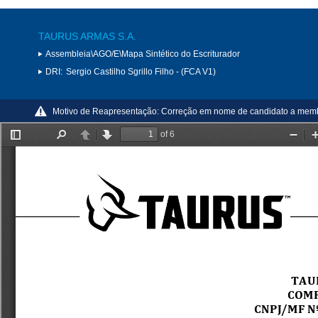
TAURUS ARMAS S.A.
Assembleia\AGO/E\Mapa Sintético do Escriturador
DRI:
Sergio Castilho Sgrillo Filho - (FCA V1)
Motivo de Reapresentação:
Correção em nome de candidato a memb