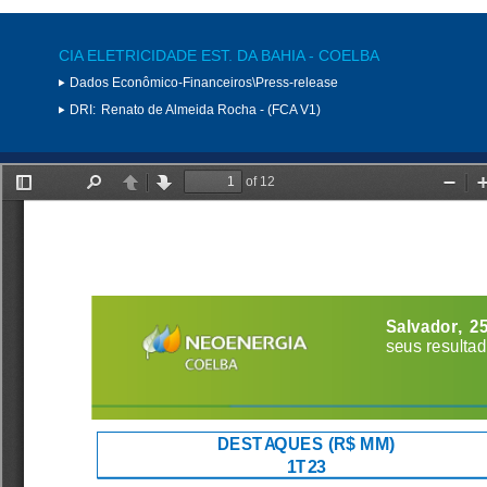
CIA ELETRICIDADE EST. DA BAHIA - COELBA
Dados Econômico-Financeiros\Press-release
DRI:
Renato de Almeida Rocha - (FCA V1)