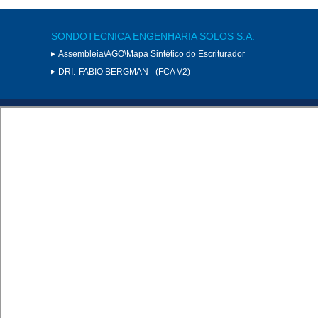
SONDOTECNICA ENGENHARIA SOLOS S.A.
Assembleia\AGO\Mapa Sintético do Escriturador
DRI:
FABIO BERGMAN - (FCA V2)