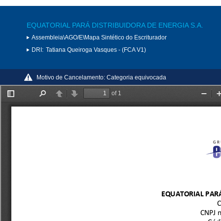
EQUATORIAL PARÁ DISTRIBUIDORA DE ENERGIA S.A.
Assembleia\AGO/E\Mapa Sintético do Escriturador
DRI:
Tatiana Queiroga Vasques - (FCA V1)
Motivo de Cancelamento:
Categoria equivocada