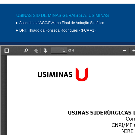
USINAS SID DE MINAS GERAIS S.A.-USIMINAS
Assembleia\AGO/E\Mapa Final de Votação Sintético
DRI:
Thiago da Fonseca Rodrigues - (FCA V1)