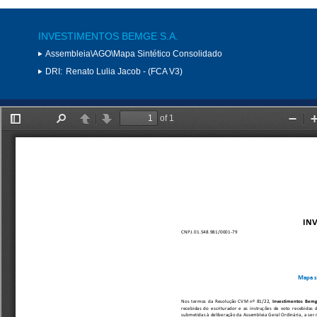
INVESTIMENTOS BEMGE S.A.
Assembleia\AGO\Mapa Sintético Consolidado
DRI:
Renato Lulia Jacob - (FCA V3)