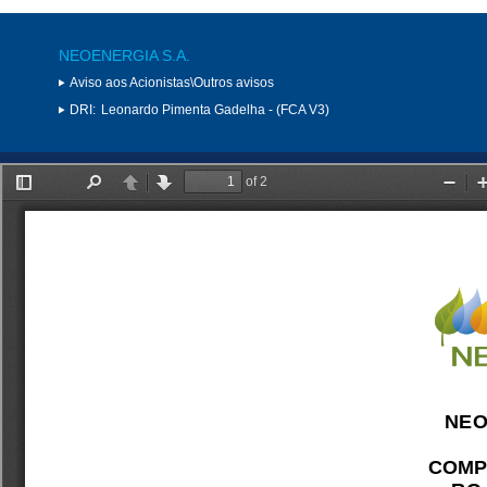
NEOENERGIA S.A.
Aviso aos Acionistas\Outros avisos
DRI:
Leonardo Pimenta Gadelha - (FCA V3)