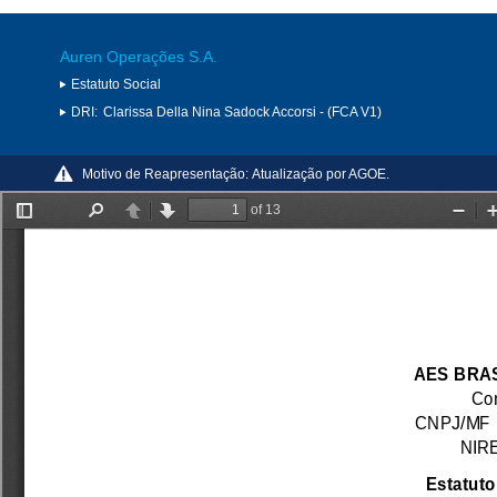
Auren Operações S.A.
Estatuto Social
DRI:
Clarissa Della Nina Sadock Accorsi - (FCA V1)
Motivo de Reapresentação:
Atualização por AGOE.