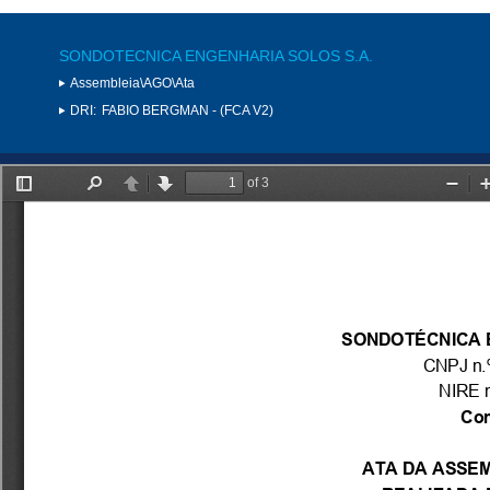
SONDOTECNICA ENGENHARIA SOLOS S.A.
Assembleia\AGO\Ata
DRI:
FABIO BERGMAN - (FCA V2)