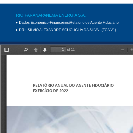
RIO PARANAPANEMA ENERGIA S.A.
Dados Econômico-Financeiros\Relatório de Agente Fiduciário
DRI:
SILVIO ALEXANDRE SCUCUGLIA DA SILVA - (FCA V1)