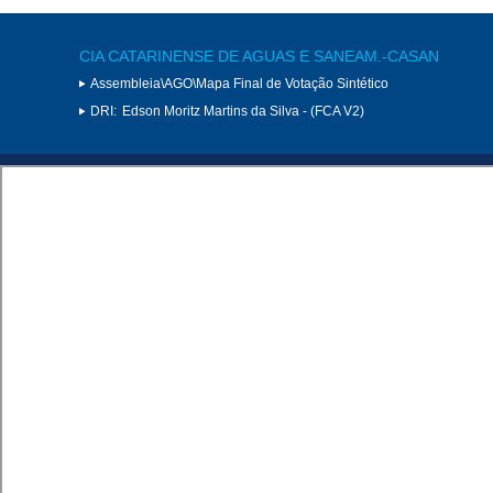
CIA CATARINENSE DE AGUAS E SANEAM.-CASAN
Assembleia\AGO\Mapa Final de Votação Sintético
DRI:
Edson Moritz Martins da Silva - (FCA V2)