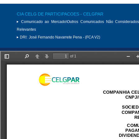
CIA CELG DE PARTICIPACOES - CELGPAR
Comunicado ao Mercado\Outros Comunicados Não Considerados
Relevantes
DRI:
José Fernando Navarrete Pena - (FCA V2)