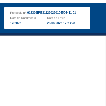
018309IPE311220220104504411-01
Protocolo nº:
Data do Documento
Data do Envio
12/2022
28/04/2023 17:53:28