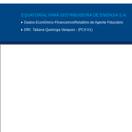
EQUATORIAL PARÁ DISTRIBUIDORA DE ENERGIA S.A.
Dados Econômico-Financeiros\Relatório de Agente Fiduciário
DRI:
Tatiana Queiroga Vasques - (FCA V1)