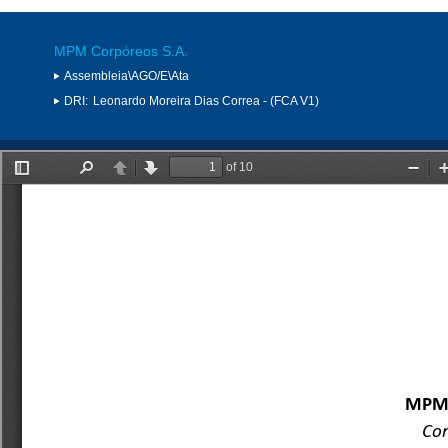
MPM Corpóreos S.A.
Assembleia\AGO/E\Ata
DRI:
Leonardo Moreira Dias Correa - (FCA V1)