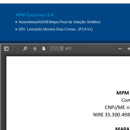
MPM Corpóreos S.A.
Assembleia\AGO/E\Mapa Final de Votação Sintético
DRI:
Leonardo Moreira Dias Correa - (FCA V1)