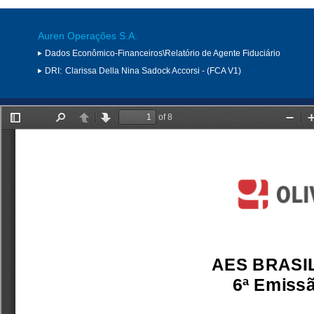
Auren Operações S.A.
Dados Econômico-Financeiros\Relatório de Agente Fiduciário
DRI:
Clarissa Della Nina Sadock Accorsi - (FCA V1)