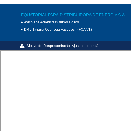
EQUATORIAL PARÁ DISTRIBUIDORA DE ENERGIA S.A.
Aviso aos Acionistas\Outros avisos
DRI:
Tatiana Queiroga Vasques - (FCA V1)
Motivo de Reapresentação:
Ajuste de redação