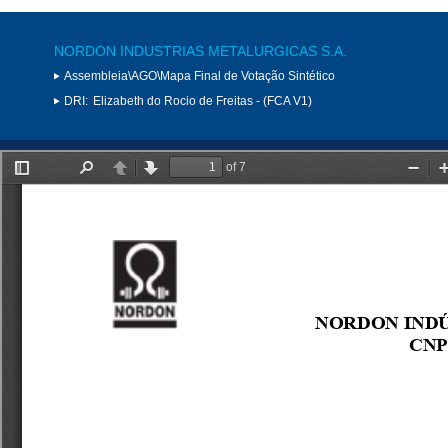
NORDON INDUSTRIAS METALURGICAS S.A.
Assembleia\AGO\Mapa Final de Votação Sintético
DRI:
Elizabeth do Rocio de Freitas - (FCA V1)