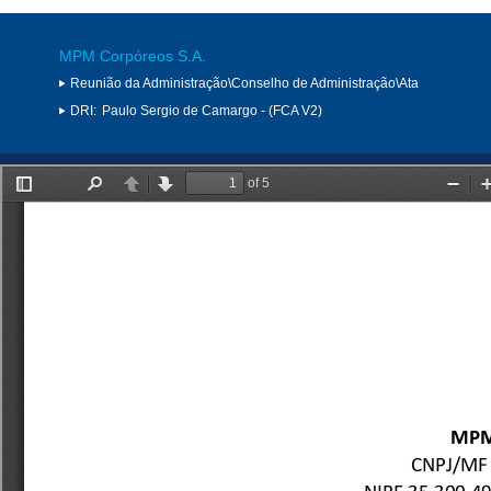
MPM Corpóreos S.A.
Reunião da Administração\Conselho de Administração\Ata
DRI:
Paulo Sergio de Camargo - (FCA V2)