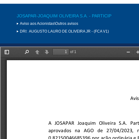
JOSAPAR-JOAQUIM OLIVEIRA S.A. - PARTICIP
Aviso aos Acionistas\Outros avisos
DRI:
AUGUSTO LAURO DE OLIVEIRA JR - (FCA V1)