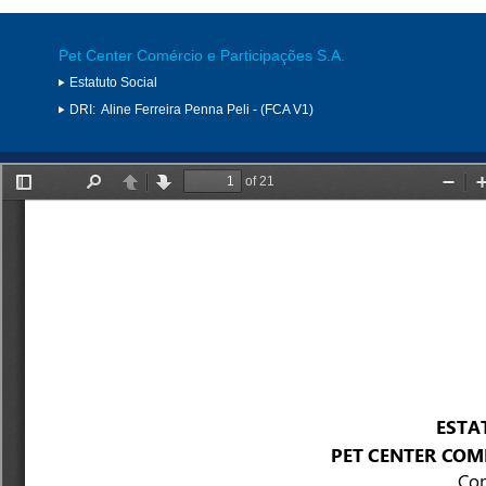
Pet Center Comércio e Participações S.A.
Estatuto Social
DRI:
Aline Ferreira Penna Peli - (FCA V1)