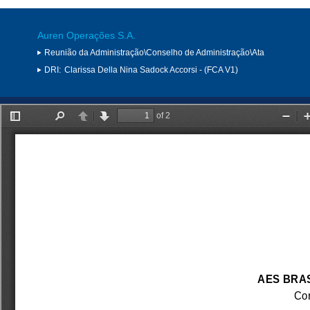
Auren Operações S.A.
Reunião da Administração\Conselho de Administração\Ata
DRI:
Clarissa Della Nina Sadock Accorsi - (FCA V1)