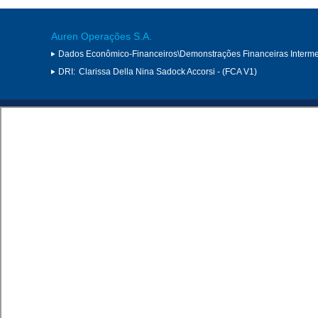
Auren Operações S.A.
Dados Econômico-Financeiros\Demonstrações Financeiras Interme
DRI:
Clarissa Della Nina Sadock Accorsi - (FCA V1)