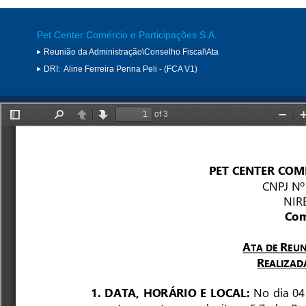
Pet Center Comércio e Participações S.A.
Reunião da Administração\Conselho Fiscal\Ata
DRI:
Aline Ferreira Penna Peli - (FCA V1)