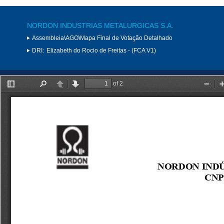
NORDON INDUSTRIAS METALURGICAS S.A.
Assembleia\AGO\Mapa Final de Votação Detalhado
DRI:
Elizabeth do Rocio de Freitas - (FCA V1)