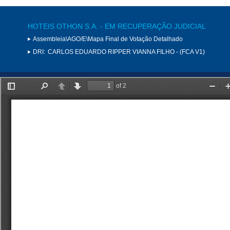
HOTEIS OTHON S.A. - EM RECUPERAÇÃO JUDICIAL
Assembleia\AGO/E\Mapa Final de Votação Detalhado
DRI:
CARLOS EDUARDO RIPPER VIANNA FILHO - (FCA V1)