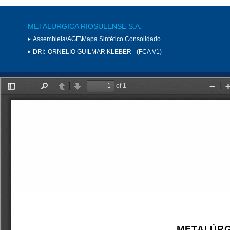
METALURGICA RIOSULENSE S.A.
Assembleia\AGE\Mapa Sintético Consolidado
DRI:
ORNELIO GUILMAR KLEBER - (FCA V1)