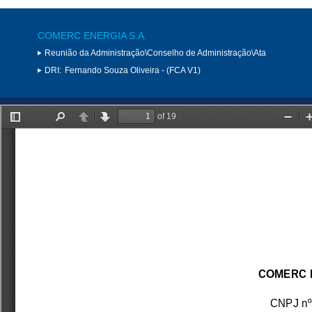
COMERC ENERGIA S.A.
Reunião da Administração\Conselho de Administração\Ata
DRI:
Fernando Souza Oliveira - (FCA V1)