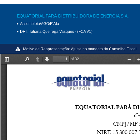
EQUATORIAL PARÁ DISTRIBUIDORA DE ENERGIA S.A.
Assembleia\AGO/E\Ata
DRI:
Tatiana Queiroga Vasques - (FCA V1)
Motivo de Reapresentação:
Ajuste no mandato do Conselho Fiscal