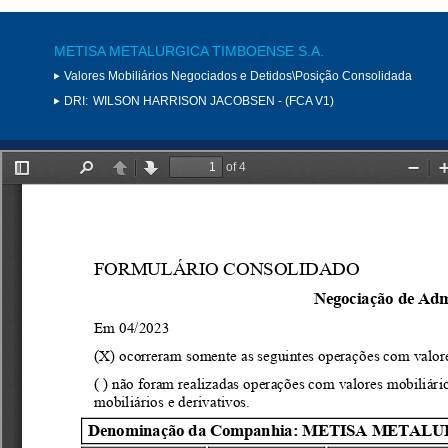
METISA METALURGICA TIMBOENSE S.A.
Valores Mobiliários Negociados e Detidos\Posição Consolidada
DRI:
WILSON HARRISON JACOBSEN - (FCA V1)