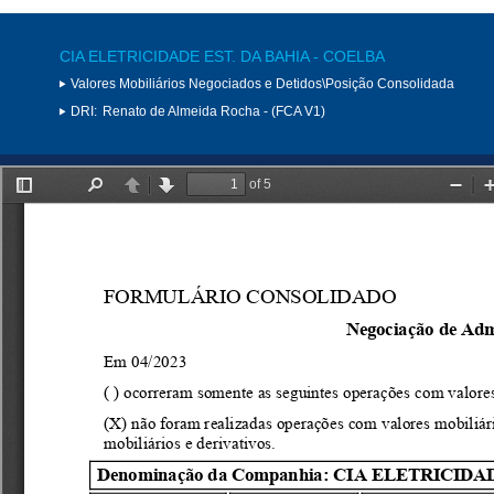
CIA ELETRICIDADE EST. DA BAHIA - COELBA
Valores Mobiliários Negociados e Detidos\Posição Consolidada
DRI:
Renato de Almeida Rocha - (FCA V1)