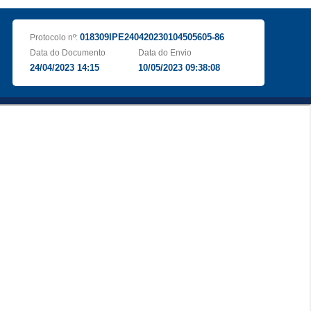
018309IPE240420230104505605-86
Protocolo nº:
Data do Documento
Data do Envio
24/04/2023 14:15
10/05/2023 09:38:08