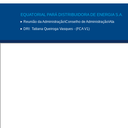
EQUATORIAL PARÁ DISTRIBUIDORA DE ENERGIA S.A.
Reunião da Administração\Conselho de Administração\Ata
DRI:
Tatiana Queiroga Vasques - (FCA V1)