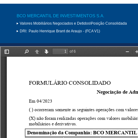
BCO MERCANTIL DE INVESTIMENTOS S.A.
Valores Mobiliários Negociados e Detidos\Posição Consolidada
DRI:
Paulo Henrique Brant de Araujo - (FCA V1)