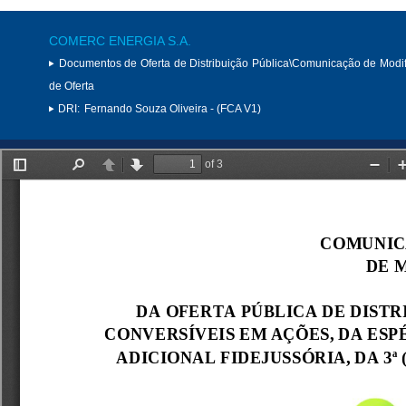
COMERC ENERGIA S.A.
Documentos de Oferta de Distribuição Pública\Comunicação de Modi
de Oferta
DRI:
Fernando Souza Oliveira - (FCA V1)