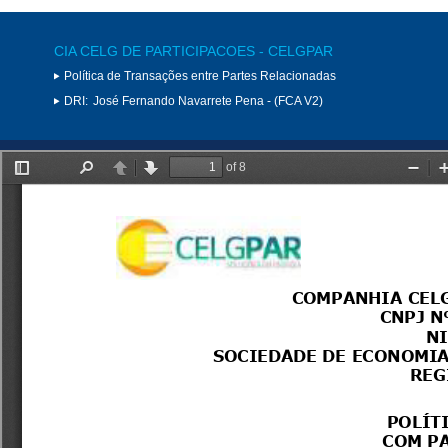
CIA CELG DE PARTICIPACOES - CELGPAR
Política de Transações entre Partes Relacionadas
DRI:
José Fernando Navarrete Pena - (FCA V2)