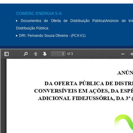
COMERC ENERGIA S.A.
Documentos de Oferta de Distribuição Pública\Anúncio de Iní
Distribuição Pública
DRI:
Fernando Souza Oliveira - (FCA V1)