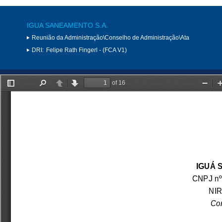
IGUA SANEAMENTO S.A.
Reunião da Administração\Conselho de Administração\Ata
DRI:
Felipe Rath Fingerl - (FCA V1)